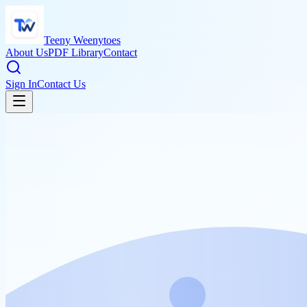
Teeny Weenytoes
About Us
PDF Library
Contact
Sign In
Contact Us