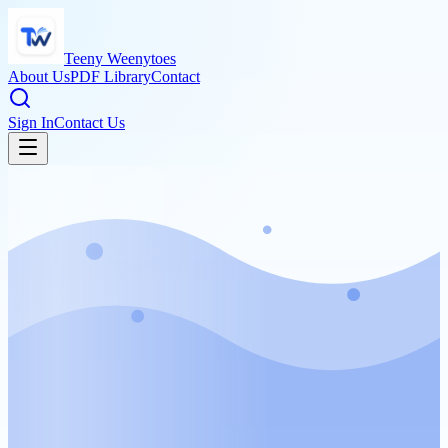
Teeny Weenytoes
About Us
PDF Library
Contact
Sign In
Contact Us