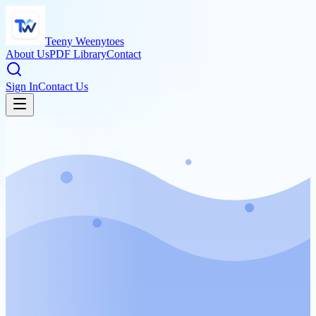
Teeny Weenytoes
About Us
PDF Library
Contact
Sign In
Contact Us