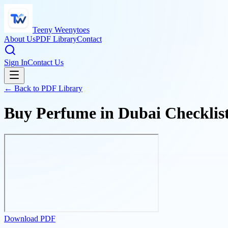
Teeny Weenytoes
About Us
PDF Library
Contact
Sign In
Contact Us
← Back to PDF Library
Buy Perfume in Dubai Checklist
Download PDF