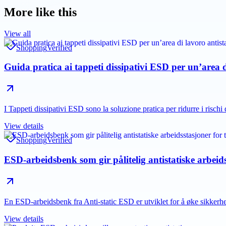
More like this
View all
Shopping
Verified
Guida pratica ai tappeti dissipativi ESD per un’area d
I Tappeti dissipativi ESD sono la soluzione pratica per ridurre i rischi
View details
Shopping
Verified
ESD-arbeidsbenk som gir pålitelig antistatiske arbei
En ESD-arbeidsbenk fra Anti-static ESD er utviklet for å øke sikke
View details